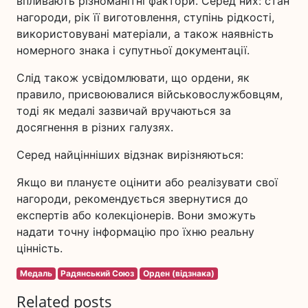
впливають різноманітні фактори. Серед них: стан
нагороди, рік її виготовлення, ступінь рідкості,
використовувані матеріали, а також наявність
номерного знака і супутньої документації.
Слід також усвідомлювати, що ордени, як
правило, присвоювалися військовослужбовцям,
тоді як медалі зазвичай вручаються за
досягнення в різних галузях.
Серед найцінніших відзнак вирізняються:
Якщо ви плануєте оцінити або реалізувати свої
нагороди, рекомендується звернутися до
експертів або колекціонерів. Вони зможуть
надати точну інформацію про їхню реальну
цінність.
Медаль
Радянський Союз
Орден (відзнака)
Related posts