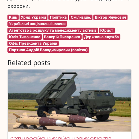
охорони.
Київ
Уряд України
Політика
Сміливіше.
Віктор Янукович
Українські національні новини
Агентство з розшуку та менеджменту активів
Юрист
Юлія Тимошенко
Валерій Писаренко
Державна служба
Офіс Президента України
Портнов Андрій Володимирович (політик)
Related posts