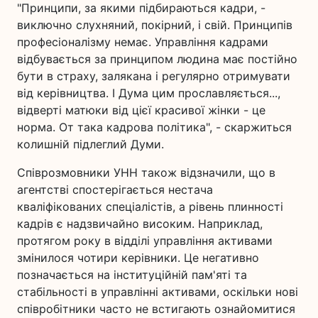
"Принципи, за якими підбираються кадри, -
виключно слухняний, покірний, і свій. Принципів
професіоналізму немає. Управління кадрами
відбувається за принципом людина має постійно
бути в страху, залякана і регулярно отримувати
від керівництва. І Дума цим прославляється...,
відверті матюки від цієї красивої жінки - це
норма. От така кадрова політика", - скаржиться
колишній підлеглий Думи.
Співрозмовники УНН також відзначили, що в
агентстві спостерігається нестача
кваліфікованих спеціалістів, а рівень плинності
кадрів є надзвичайно високим. Наприклад,
протягом року в відділі управління активами
змінилося чотири керівники. Це негативно
позначається на інституційній пам'яті та
стабільності в управлінні активами, оскільки нові
співробітники часто не встигають ознайомитися