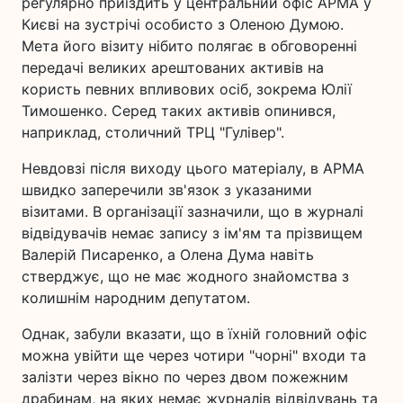
регулярно приїздить у центральний офіс АРМА у
Києві на зустрічі особисто з Оленою Думою.
Мета його візиту нібито полягає в обговоренні
передачі великих арештованих активів на
користь певних впливових осіб, зокрема Юлії
Тимошенко. Серед таких активів опинився,
наприклад, столичний ТРЦ "Гулівер".
Невдовзі після виходу цього матеріалу, в АРМА
швидко заперечили зв'язок з указаними
візитами. В організації зазначили, що в журналі
відвідувачів немає запису з ім'ям та прізвищем
Валерій Писаренко, а Олена Дума навіть
стверджує, що не має жодного знайомства з
колишнім народним депутатом.
Однак, забули вказати, що в їхній головний офіс
можна увійти ще через чотири "чорні" входи та
залізти через вікно по через двом пожежним
драбинам, на яких немає журналів відвідувань та