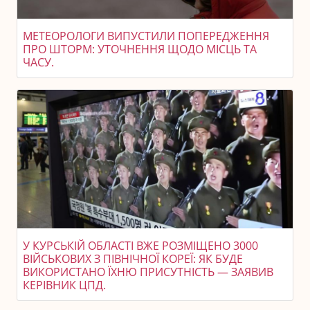
МЕТЕОРОЛОГИ ВИПУСТИЛИ ПОПЕРЕДЖЕННЯ
ПРО ШТОРМ: УТОЧНЕННЯ ЩОДО МІСЦЬ ТА
ЧАСУ.
У КУРСЬКІЙ ОБЛАСТІ ВЖЕ РОЗМІЩЕНО 3000
ВІЙСЬКОВИХ З ПІВНІЧНОЇ КОРЕЇ: ЯК БУДЕ
ВИКОРИСТАНО ЇХНЮ ПРИСУТНІСТЬ — ЗАЯВИВ
КЕРІВНИК ЦПД.