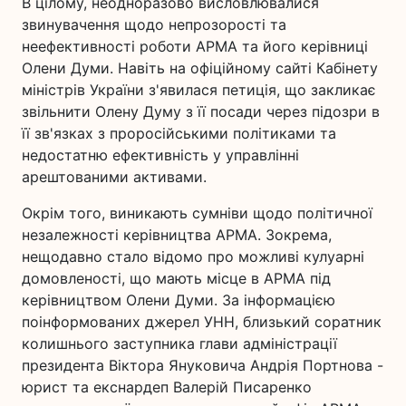
В цілому, неодноразово висловлювалися
звинувачення щодо непрозорості та
неефективності роботи АРМА та його керівниці
Олени Думи. Навіть на офіційному сайті Кабінету
міністрів України з'явилася петиція, що закликає
звільнити Олену Думу з її посади через підозри в
її зв'язках з проросійськими політиками та
недостатню ефективність у управлінні
арештованими активами.
Окрім того, виникають сумніви щодо політичної
незалежності керівництва АРМА. Зокрема,
нещодавно стало відомо про можливі кулуарні
домовленості, що мають місце в АРМА під
керівництвом Олени Думи. За інформацією
поінформованих джерел УНН, близький соратник
колишнього заступника глави адміністрації
президента Віктора Януковича Андрія Портнова -
юрист та екснардеп Валерій Писаренко