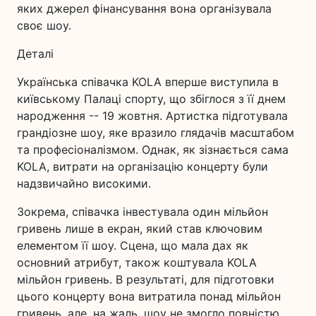
яких джерел фінансування вона організувала
своє шоу.
Деталі
Українська співачка KOLA вперше виступила в
київському Палаці спорту, що збіглося з її днем
народження -- 19 жовтня. Артистка підготувала
грандіозне шоу, яке вразило глядачів масштабом
та професіоналізмом. Однак, як зізнається сама
KOLA, витрати на організацію концерту були
надзвичайно високими.
Зокрема, співачка інвестувала один мільйон
гривень лише в екран, який став ключовим
елементом її шоу. Сцена, що мала дах як
основний атрибут, також коштувала KOLA
мільйон гривень. В результаті, для підготовки
цього концерту вона витратила понад мільйон
гривень, але, на жаль, шоу не змогло повністю