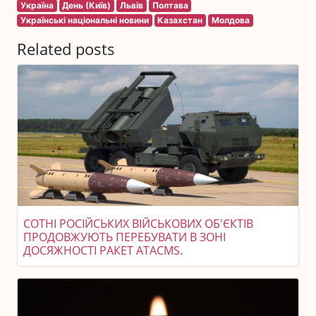
Україна
День (Київ)
Львів
Полтава
Українські національні новини
Казахстан
Молдова
Related posts
СОТНІ РОСІЙСЬКИХ ВІЙСЬКОВИХ ОБ'ЄКТІВ
ПРОДОВЖУЮТЬ ПЕРЕБУВАТИ В ЗОНІ
ДОСЯЖНОСТІ РАКЕТ ATACMS.