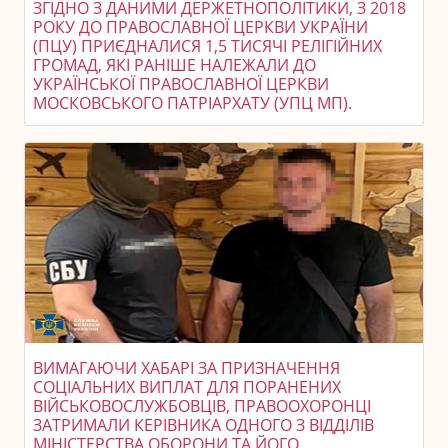
ЗГІДНО З ДАНИМИ ДЕРЖЕТНОПОЛІТИКИ, З 2018
РОКУ ДО ПРАВОСЛАВНОЇ ЦЕРКВИ УКРАЇНИ
(ПЦУ) ПРИЄДНАЛИСЯ 1,5 ТИСЯЧІ РЕЛІГІЙНИХ
ГРОМАД, ЯКІ РАНІШЕ НАЛЕЖАЛИ ДО
УКРАЇНСЬКОЇ ПРАВОСЛАВНОЇ ЦЕРКВИ
МОСКОВСЬКОГО ПАТРІАРХАТУ (УПЦ МП).
ВИМАГАЮЧИ ХАБАРІ ЗА ПРИЗНАЧЕННЯ
СОЦІАЛЬНИХ ВИПЛАТ ДЛЯ ПОРАНЕНИХ
ВІЙСЬКОВОСЛУЖБОВЦІВ, ПРАВООХОРОНЦІ
ЗАТРИМАЛИ КЕРІВНИКА ОДНОГО З ВІДДІЛІВ
МІНІСТЕРСТВА ОБОРОНИ ТА ЙОГО