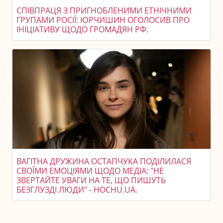
СПІВПРАЦЯ З ПРИГНОБЛЕНИМИ ЕТНІЧНИМИ
ГРУПАМИ РОСІЇ: ЮРЧИШИН ОГОЛОСИВ ПРО
ІНІЦІАТИВУ ЩОДО ГРОМАДЯН РФ.
ВАГІТНА ДРУЖИНА ОСТАПЧУКА ПОДІЛИЛАСЯ
СВОЇМИ ЕМОЦІЯМИ ЩОДО МЕДІА: "НЕ
ЗВЕРТАЙТЕ УВАГИ НА ТЕ, ЩО ПИШУТЬ
БЕЗГЛУЗДІ ЛЮДИ" - HOCHU.UA.