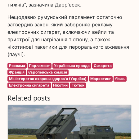
тижнів", зазначила Дарр'єсек.
Нещодавно румунський парламент остаточно
затвердив закон, який забороняє рекламу
електронних сигарет, включаючи вейпи та
пристрої для нагрівання тютюну, а також
нікотинові пакетики для перорального вживання
(паучі).
Реклама
Парламент
Українська правда
Сигарета
Франція
Європейська комісія
Міністерство охорони здоров'я (Україна)
Маркетинг
Язик.
Електронна сигарета
Нікотин
Тютюн
Related posts