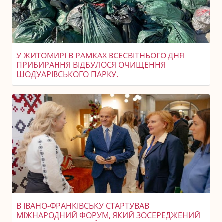
У ЖИТОМИРІ В РАМКАХ ВСЕСВІТНЬОГО ДНЯ
ПРИБИРАННЯ ВІДБУЛОСЯ ОЧИЩЕННЯ
ШОДУАРІВСЬКОГО ПАРКУ.
В ІВАНО-ФРАНКІВСЬКУ СТАРТУВАВ
МІЖНАРОДНИЙ ФОРУМ, ЯКИЙ ЗОСЕРЕДЖЕНИЙ