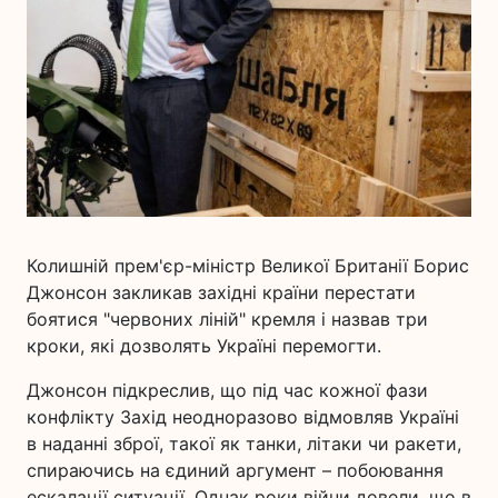
Колишній прем'єр-міністр Великої Британії Борис
Джонсон закликав західні країни перестати
боятися "червоних ліній" кремля і назвав три
кроки, які дозволять Україні перемогти.
Джонсон підкреслив, що під час кожної фази
конфлікту Захід неодноразово відмовляв Україні
в наданні зброї, такої як танки, літаки чи ракети,
спираючись на єдиний аргумент – побоювання
ескалації ситуації. Однак роки війни довели, що в