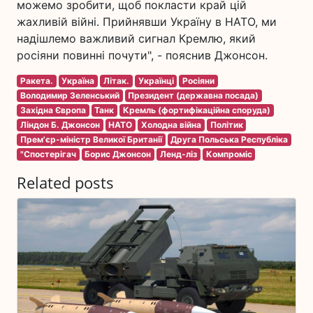
можемо зробити, щоб покласти край цій
жахливій війні. Прийнявши Україну в НАТО, ми
надішлемо важливий сигнал Кремлю, який
росіяни повинні почути", - пояснив Джонсон.
Ракета.
Україна
Літак.
Українці
Росіяни
Володимир Зеленський
Президент (державна посада)
Західна Європа
Танк
Кремль (фортифікаційна споруда)
Ліндон Б. Джонсон
НАТО
Холодна війна
Політик
Прем'єр-міністр Великої Британії
Друга Польська Республіка
"Спостерігач
Борис Джонсон
Ленд-ліз
Компроміс
Related posts