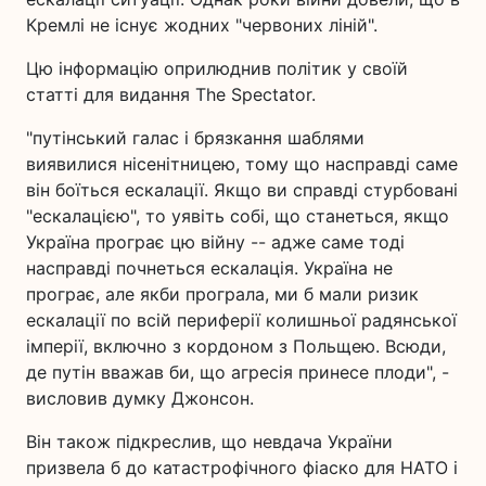
Кремлі не існує жодних "червоних ліній".
Цю інформацію оприлюднив політик у своїй
статті для видання The Spectator.
"путінський галас і брязкання шаблями
виявилися нісенітницею, тому що насправді саме
він боїться ескалації. Якщо ви справді стурбовані
"ескалацією", то уявіть собі, що станеться, якщо
Україна програє цю війну -- адже саме тоді
насправді почнеться ескалація. Україна не
програє, але якби програла, ми б мали ризик
ескалації по всій периферії колишньої радянської
імперії, включно з кордоном з Польщею. Всюди,
де путін вважав би, що агресія принесе плоди", -
висловив думку Джонсон.
Він також підкреслив, що невдача України
призвела б до катастрофічного фіаско для НАТО і