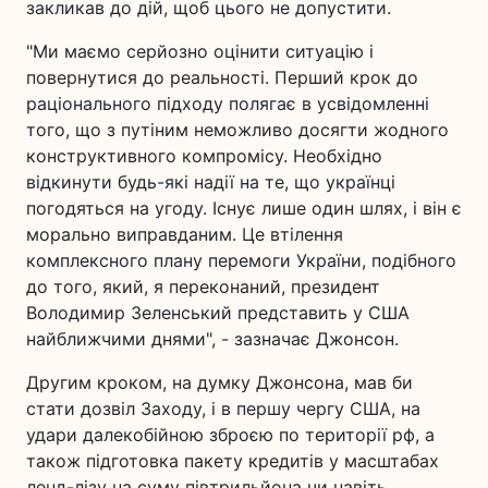
закликав до дій, щоб цього не допустити.
"Ми маємо серйозно оцінити ситуацію і
повернутися до реальності. Перший крок до
раціонального підходу полягає в усвідомленні
того, що з путіним неможливо досягти жодного
конструктивного компромісу. Необхідно
відкинути будь-які надії на те, що українці
погодяться на угоду. Існує лише один шлях, і він є
морально виправданим. Це втілення
комплексного плану перемоги України, подібного
до того, який, я переконаний, президент
Володимир Зеленський представить у США
найближчими днями", - зазначає Джонсон.
Другим кроком, на думку Джонсона, мав би
стати дозвіл Заходу, і в першу чергу США, на
удари далекобійною зброєю по території рф, а
також підготовка пакету кредитів у масштабах
ленд-лізу на суму півтрильйона чи навіть