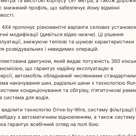
 метра та висотою корпусу 1,97 метра, а також дорожн
є знижений профіль, що забезпечує йому відмінні
вості.
 4X4 пропонує різноманітні варіанти силових установок
ичні модифікації (дивіться відео нижче). Ці рішення
луатації, знижуючи теплові та шумові характеристики
я розвідувальних і невидимих операцій.
лектована двигуном, який видає потужність 360 кінсь
нсмісією, що гарантує надійну експлуатацію в
версії, автомобіль обладнаний численними стандартни
ма накачування шин, радіальні шини з технологією Run-
истеми кондиціонування та обігріву, п'ятиточкові реме
а система для водія.
иділити технологію Drive-by-Wire, систему фільтрації
, лебідку з автоматичним відновленням, а також систему
яка гарантує всебічний огляд на полі бою.