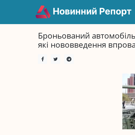
Новинний Репорт
Броньований автомобіль 
які нововведення впров