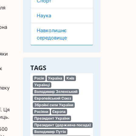
Спорт
для
Наука
она
Навколишнє
середовище
дяки
TAGS
х
Росія
Україна
Київ
Українці
пеку
Володимир Зеленський
Європейський Союз
Збройні сили України
. Ця
Росіяни
Європа
иць.
Президент України
Президент (державна посада)
 500
Володимир Путін