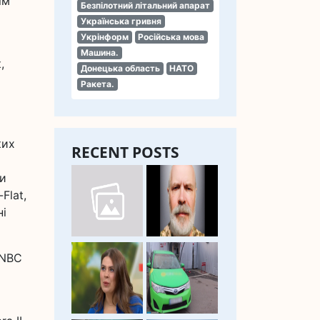
ім
Безпілотний літальний апарат
Українська гривня
Укрінформ
Російська мова
Машина.
,
Донецька область
НАТО
Ракета.
ких
RECENT POSTS
ми
Flat,
ні
 NBC