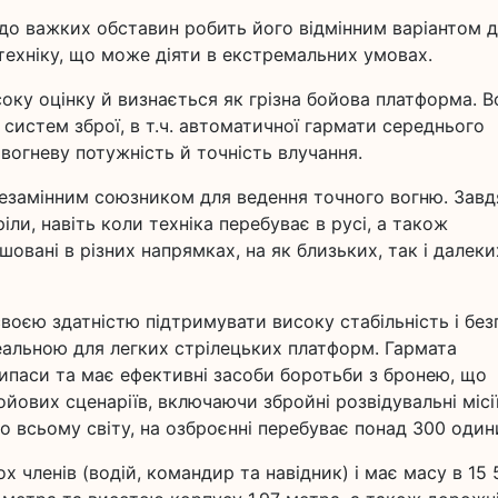
 до важких обставин робить його відмінним варіантом 
техніку, що може діяти в екстремальних умовах.
оку оцінку й визнається як грізна бойова платформа. В
 систем зброї, в т.ч. автоматичної гармати середнього
вогневу потужність й точність влучання.
незамінним союзником для ведення точного вогню. Зав
ли, навіть коли техніка перебуває в русі, а також
ашовані в різних напрямках, на як близьких, так і далеки
воєю здатністю підтримувати високу стабільність і без
ідеальною для легких стрілецьких платформ. Гармата
ипаси та має ефективні засоби боротьби з бронею, що
ойових сценаріїв, включаючи збройні розвідувальні місії
 всьому світу, на озброєнні перебуває понад 300 один
х членів (водій, командир та навідник) і має масу в 15