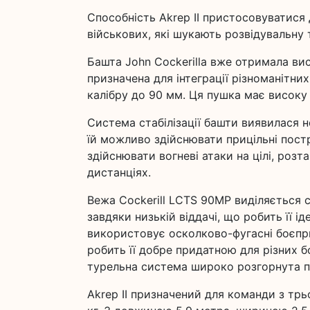
Способність Akrep II пристосовуватися
військових, які шукають розвідувальну 
Башта John Cockerilla вже отримала вис
призначена для інтеграції різноманітних
калібру до 90 мм. Ця пушка має високу 
Система стабілізації башти виявилася 
їй можливо здійснювати прицільні пострі
здійснювати вогневі атаки на цілі, розт
дистанціях.
Вежа Cockerill LCTS 90MP виділяється с
завдяки низькій віддачі, що робить її 
використовує осколково-фугасні боєпр
робить її добре придатною для різних б
турельна система широко розгорнута по
Akrep II призначений для команди з трьо