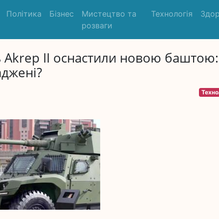
Політика
Бізнес
Мистецтво та
Технологія
Здор
розваги
Akrep II оснастили новою баштою:
аджені?
Техно