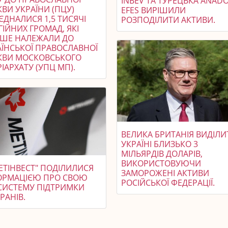
INBEV ТА ТУРЕЦЬКА ANAD
ВИ УКРАЇНИ (ПЦУ)
EFES ВИРІШИЛИ
ЄДНАЛИСЯ 1,5 ТИСЯЧІ
РОЗПОДІЛИТИ АКТИВИ.
ГІЙНИХ ГРОМАД, ЯКІ
ІШЕ НАЛЕЖАЛИ ДО
АЇНСЬКОЇ ПРАВОСЛАВНОЇ
КВИ МОСКОВСЬКОГО
ІАРХАТУ (УПЦ МП).
ВЕЛИКА БРИТАНІЯ ВИДІЛИ
УКРАЇНІ БЛИЗЬКО 3
МІЛЬЯРДІВ ДОЛАРІВ,
ВИКОРИСТОВУЮЧИ
ЕТІНВЕСТ" ПОДІЛИЛИСЯ
ЗАМОРОЖЕНІ АКТИВИ
ОРМАЦІЄЮ ПРО СВОЮ
РОСІЙСЬКОЇ ФЕДЕРАЦІЇ.
СИСТЕМУ ПІДТРИМКИ
РАНІВ.