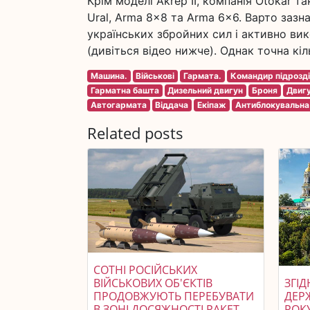
Крім моделі Akrep II, компанія Otokar т
Ural, Arma 8x8 та Arma 6x6. Варто заз
українських збройних сил і активно ви
(дивіться відео нижче). Однак точна кіл
Машина.
Військові
Гармата.
Командир підрозді
Гарматна башта
Дизельний двигун
Броня
Двиг
Автогармата
Віддача
Екіпаж
Антиблокувальна
Related posts
СОТНІ РОСІЙСЬКИХ
ВІЙСЬКОВИХ ОБ'ЄКТІВ
ЗГІ
ПРОДОВЖУЮТЬ ПЕРЕБУВАТИ
ДЕР
В ЗОНІ ДОСЯЖНОСТІ РАКЕТ
РОК