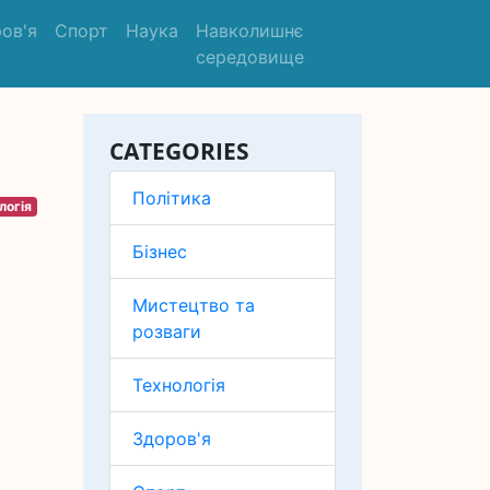
ов'я
Спорт
Наука
Навколишнє
середовище
CATEGORIES
Політика
логія
Бізнес
Мистецтво та
розваги
Технологія
Здоров'я