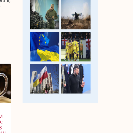
a II,
у
ОМ
:
B