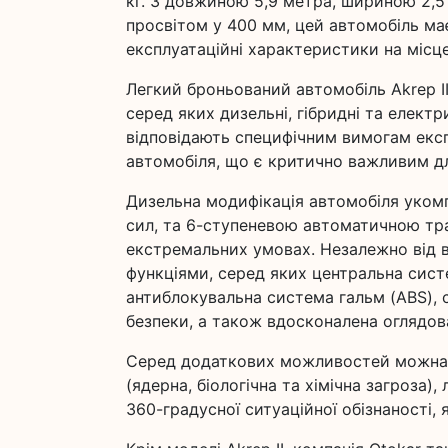
кг. З довжиною 5,9 метра, шириною 2,5
просвітом у 400 мм, цей автомобіль ма
експлуатаційні характеристики на місце
Легкий броньований автомобіль Akrep II
серед яких дизельні, гібридні та електр
відповідають специфічним вимогам експ
автомобіля, що є критично важливим дл
Дизельна модифікація автомобіля укомп
сил, та 6-ступеневою автоматичною тра
екстремальних умовах. Незалежно від 
функціями, серед яких центральна систе
антиблокувальна система гальм (ABS), с
безпеки, а також вдосконалена оглядов
Серед додаткових можливостей можна в
(ядерна, біологічна та хімічна загроза)
360-градусної ситуаційної обізнаності, 