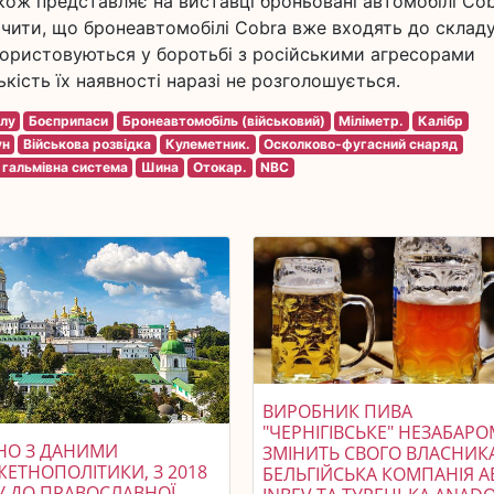
акож представляє на виставці броньовані автомобілі Cobr
начити, що бронеавтомобілі Cobra вже входять до склад
користовуються у боротьбі з російськими агресорами
ькість їх наявності наразі не розголошується.
лу
Боєприпаси
Бронеавтомобіль (військовий)
Міліметр.
Калібр
ун
Військова розвідка
Кулеметник.
Осколково-фугасний снаряд
 гальмівна система
Шина
Отокар.
NBC
ВИРОБНИК ПИВА
"ЧЕРНІГІВСЬКЕ" НЕЗАБАР
ДНО З ДАНИМИ
ЗМІНИТЬ СВОГО ВЛАСНИКА
ЖЕТНОПОЛІТИКИ, З 2018
БЕЛЬГІЙСЬКА КОМПАНІЯ A
У ДО ПРАВОСЛАВНОЇ