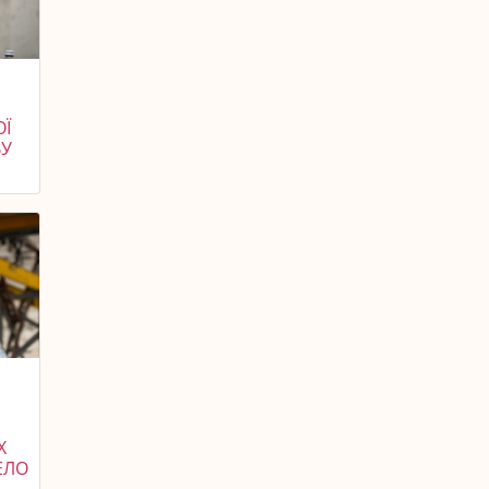
ОЇ
ВУ
Х
РЕЛО