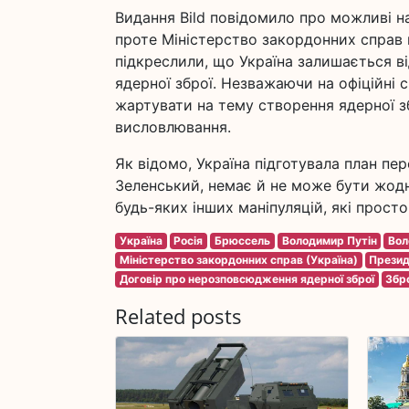
Видання Bild повідомило про можливі н
проте Міністерство закордонних справ 
підкреслили, що Україна залишається 
ядерної зброї. Незважаючи на офіційні 
жартувати на тему створення ядерної зб
висловлювання.
Як відомо, Україна підготувала план пер
Зеленський, немає й не може бути жод
будь-яких інших маніпуляцій, які прост
Україна
Росія
Брюссель
Володимир Путін
Вол
Міністерство закордонних справ (Україна)
Презид
Договір про нерозповсюдження ядерної зброї
Збр
Related posts