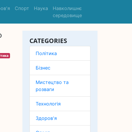
ов'я
Спорт
Наука
Навколишнє
середовище
ю
CATEGORIES
Політика
ітика
Бізнес
Мистецтво та
розваги
Технологія
Здоров'я