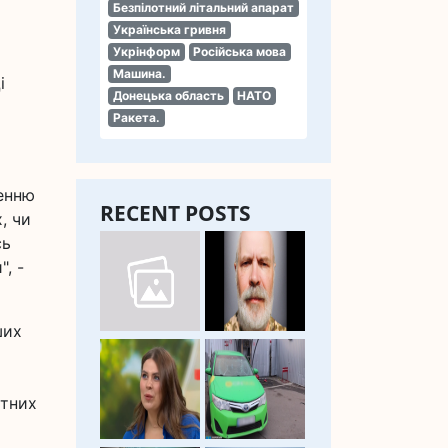
Безпілотний літальний апарат
Українська гривня
Укрінформ
Російська мова
Машина.
і
Донецька область
НАТО
Ракета.
шенню
RECENT POSTS
, чи
сь
", -
ших
атних