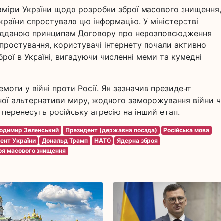
аміри України щодо розробки зброї масового знищення,
країни спростувало цю інформацію. У міністерстві
відданою принципам Договору про нерозповсюдження
спростування, користувачі інтернету почали активно
рої в Україні, вигадуючи численні меми та кумедні
емоги у війні проти Росії. Як зазначив президент
ної альтернативи миру, жодного заморожування війни 
о перенесуть російську агресію на інший етап.
одимир Зеленський
Президент (державна посада)
Російська мова
ент України
Дональд Трамп
НАТО
Ядерна зброя
оя масового знищення