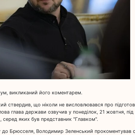
шум, викликаний його коментарем.
ий ствердив, що ніколи не висловлювався про підгото
лова глава держави озвучив у понеділок, 21 жовтня, під
, серед яких був представник "Главком".
ту до Брюсселя, Володимир Зеленський прокоментував 