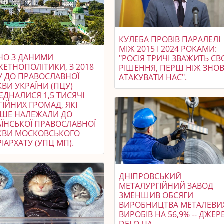
КУЛЕБА ПРОВІВ ПАРАЛЕЛІ
МІЖ 2015 І 2024 РОКАМИ:
ДНО З ДАНИМИ
"РОСІЯ ТРИЧІ ЗВАЖИТЬ СВ
ЖЕТНОПОЛІТИКИ, З 2018
РІШЕННЯ, ПЕРШ НІЖ ЗНО
У ДО ПРАВОСЛАВНОЇ
АТАКУВАТИ НАС".
ВИ УКРАЇНИ (ПЦУ)
ЄДНАЛИСЯ 1,5 ТИСЯЧІ
ГІЙНИХ ГРОМАД, ЯКІ
ІШЕ НАЛЕЖАЛИ ДО
АЇНСЬКОЇ ПРАВОСЛАВНОЇ
КВИ МОСКОВСЬКОГО
ІАРХАТУ (УПЦ МП).
ДНІПРОВСЬКИЙ
МЕТАЛУРГІЙНИЙ ЗАВОД
ЗМЕНШИВ ОБСЯГИ
ВИРОБНИЦТВА МЕТАЛЕВИ
ВИРОБІВ НА 56,9% -- ДЖЕ