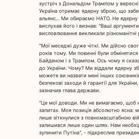
зустріч з Дональдом Трампом у вересні 
Україна отримає ядерну зброю, що забе
альянс... Ми обираємо НАТО. Не ядерну
вислухав його і визнав: "Ваші аргументи
висловлювання викликали різноманітні р
"Мої меседжі дуже чіткі. Ми дійсно сво
років тому. Ми повинні були обмінятися
Байденом і з Трампом. Ось чому я сказ
до України. Чому? Ми віддали ядерну зб
можете ви назвати мені інших союзників
безпекові заходи й гарантії для України,
зазначив глава держави.
"Це мої доводи. Ми не вимагаємо, щоб 
запитах. Моя позиція абсолютно ясна: м
лише зіткнулися з повномасштабною вій
залишився лише один шлях. Нам необхід
зупинити Путіна", - підкреслив президен