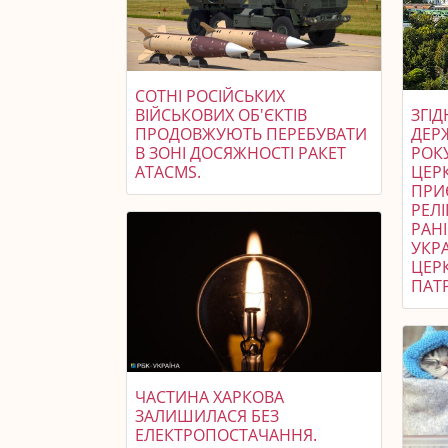
СОТНІ РОСІЙСЬКИХ
ВІЙСЬКОВИХ ОБ'ЄКТІВ
ЗГІ
ПРОДОВЖУЮТЬ ПЕРЕБУВАТИ
ДЕР
В ЗОНІ ДОСЯЖНОСТІ РАКЕТ
РОК
ATACMS.
ЦЕРК
ПРИ
РЕЛІ
РАН
УКР
ЦЕР
ПАТР
ЧАСТИНА ХАРКОВА
ЗАЛИШИЛАСЯ БЕЗ
ЕЛЕКТРОПОСТАЧАННЯ.