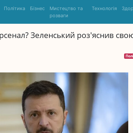
Політика
Бізнес
Мистецтво та
Технологія
Здор
розваги
рсенал? Зеленський роз'яснив сво
Пол