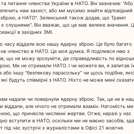
та питання членства України в НАТО. Він зазначив: "Або
зпечить нам захист, або ми мусимо знайти відповідний
 зброю, а НАТО". Зеленський також додав, що Трамп
 є слушними". Він вважає, що це має велике значення. Ц
еакції в західних ЗМІ.
го часу віддали всю нашу ядерну зброю. Це було багато
 на членство в НАТО. Це моя думка. Я поділився нею з
ав, що не можу зрозуміти, де справедливість по відно
рою. Ми не отримали НАТО. І чи можете ви, я запитав їх
 або іншу "безпекову парасольку" чи щось подібне, які
 які будуть співмірні з НАТО. Ніхто не може мені сказати
нам надали чи повернули ядерну зброю. Так, це не в на
и віддали, але нічого не отримали взамін. Натомість ми
ною, що принесла численні жертви. Отже, наразі у нас
но вступити в НАТО, оскільки ми не маємо засобів, зд
т під час зустрічі з журналістами в Офісі 21 жовтня.