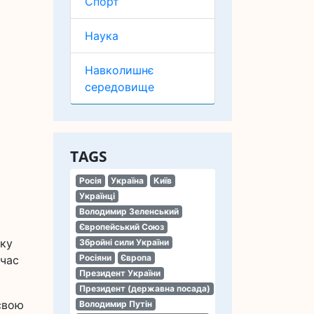
Спорт
Наука
Навколишнє
середовище
TAGS
Росія
Україна
Київ
Українці
Володимир Зеленський
Європейський Союз
вку
Збройні сили України
Росіяни
Європа
 час
Президент України
Президент (державна посада)
свою
Володимир Путін